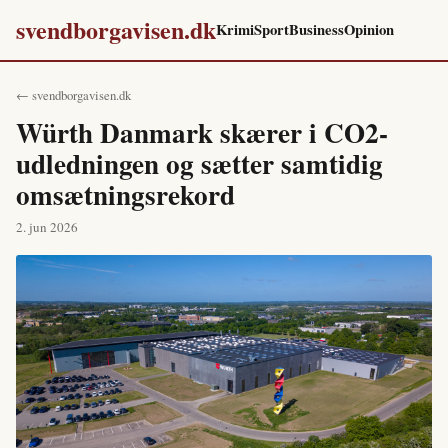
svendborgavisen.dk
Krimi
Sport
Business
Opinion
← svendborgavisen.dk
Würth Danmark skærer i CO2-
udledningen og sætter samtidig
omsætningsrekord
2. jun 2026