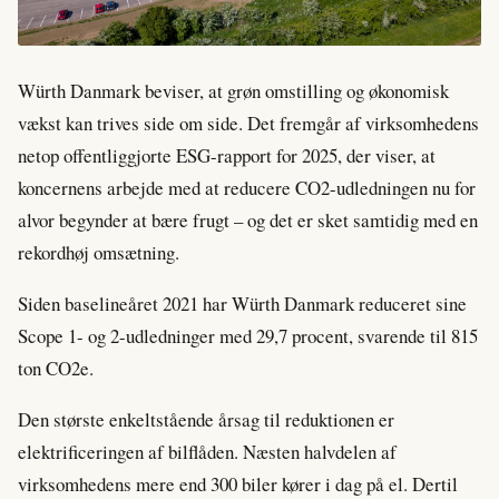
Würth Danmark beviser, at grøn omstilling og økonomisk
vækst kan trives side om side. Det fremgår af virksomhedens
netop offentliggjorte ESG-rapport for 2025, der viser, at
koncernens arbejde med at reducere CO2-udledningen nu for
alvor begynder at bære frugt – og det er sket samtidig med en
rekordhøj omsætning.
Siden baselineåret 2021 har Würth Danmark reduceret sine
Scope 1- og 2-udledninger med 29,7 procent, svarende til 815
ton CO2e.
Den største enkeltstående årsag til reduktionen er
elektrificeringen af bilflåden. Næsten halvdelen af
virksomhedens mere end 300 biler kører i dag på el. Dertil