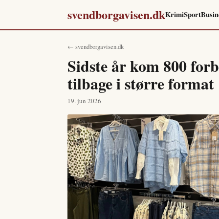
svendborgavisen.dk
Krimi
Sport
Busin
← svendborgavisen.dk
Sidste år kom 800 forb
tilbage i større format
19. jun 2026