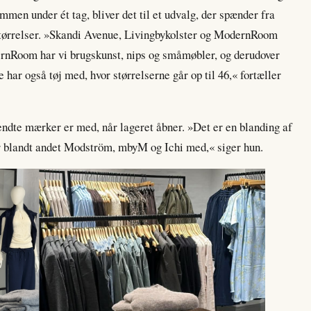
men under ét tag, bliver det til et udvalg, der spænder fra
af størrelser. »Skandi Avenue, Livingbykolster og ModernRoom
nRoom har vi brugskunst, nips og småmøbler, og derudover
e har også tøj med, hvor størrelserne går op til 46,« fortæller
 kendte mærker er med, når lageret åbner. »Det er en blanding af
 blandt andet Modström, mbyM og Ichi med,« siger hun.