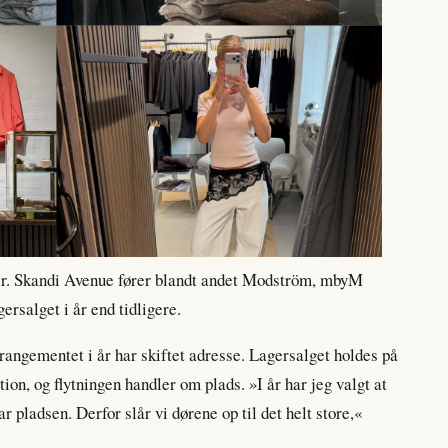
rker. Skandi Avenue fører blandt andet Modström, mbyM
gersalget i år end tidligere.
rrangementet i år har skiftet adresse. Lagersalget holdes på
ion, og flytningen handler om plads. »I år har jeg valgt at
 har pladsen. Derfor slår vi dørene op til det helt store,«