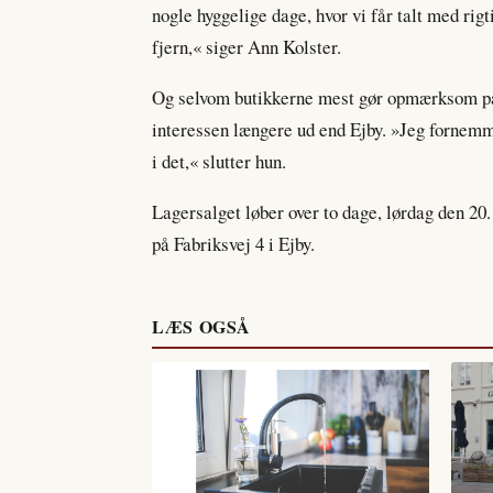
nogle hyggelige dage, hvor vi får talt med ri
fjern,« siger Ann Kolster.
Og selvom butikkerne mest gør opmærksom på
interessen længere ud end Ejby. »Jeg fornemm
i det,« slutter hun.
Lagersalget løber over to dage, lørdag den 20.
på Fabriksvej 4 i Ejby.
LÆS OGSÅ