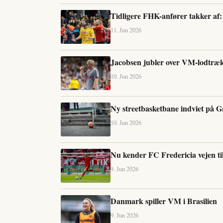
Tidligere FHK-anfører takker af: 
11. Jun 2026
Jacobsen jubler over VM-lodtræ
10. Jun 2026
Ny streetbasketbane indviet på G
10. Jun 2026
Nu kender FC Fredericia vejen ti
9. Jun 2026
Danmark spiller VM i Brasilien
9. Jun 2026