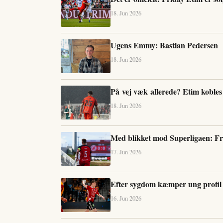
18. Jun 2026
Ugens Emmy: Bastian Pedersen
18. Jun 2026
På vej væk allerede? Etim kobles t
18. Jun 2026
Med blikket mod Superligaen: Fred
17. Jun 2026
Efter sygdom kæmper ung profil 
16. Jun 2026