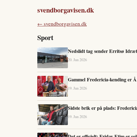
svendborgavisen.dk
← svendborgavisen.dk
Sport
Nedslidt tag sender Erritsø Idræ
20. Jun 2026
Gammel Fredericia-kending er Å
19. Jun 2026
Sidste brik er på plads: Frederi
19. Jun 2026
Det er officielt: Friday Etim er so