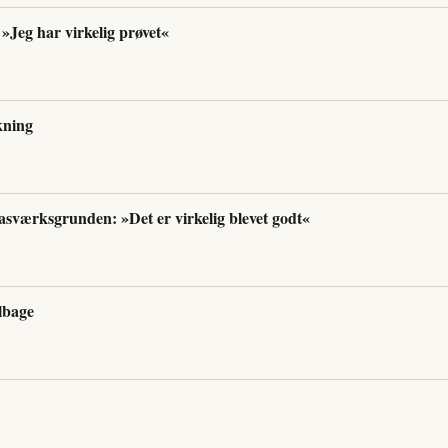
»Jeg har virkelig prøvet«
kning
asværksgrunden: »Det er virkelig blevet godt«
lbage