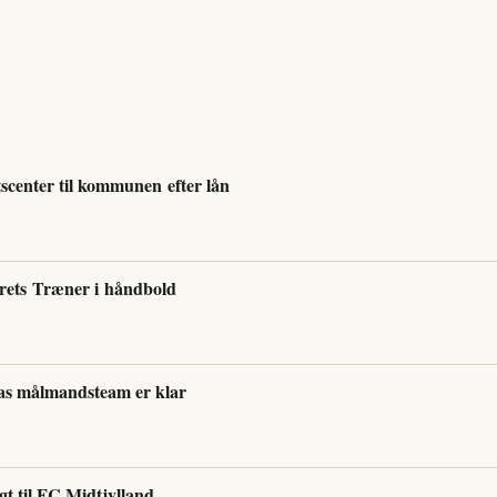
tscenter til kommunen efter lån
rets Træner i håndbold
cias målmandsteam er klar
lgt til FC Midtjylland