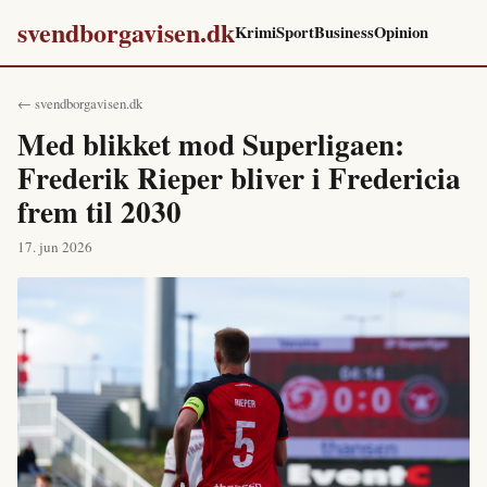
svendborgavisen.dk
Krimi
Sport
Business
Opinion
← svendborgavisen.dk
Med blikket mod Superligaen:
Frederik Rieper bliver i Fredericia
frem til 2030
17. jun 2026