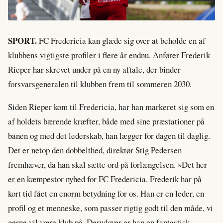
SPORT.
FC Fredericia kan glæde sig over at beholde en af
klubbens vigtigste profiler i flere år endnu. Anfører Frederik
Rieper har skrevet under på en ny aftale, der binder
forsvarsgeneralen til klubben frem til sommeren 2030.
Siden Rieper kom til Fredericia, har han markeret sig som en
af holdets bærende kræfter, både med sine præstationer på
banen og med det lederskab, han lægger for dagen til daglig.
Det er netop den dobbelthed, direktør Stig Pedersen
fremhæver, da han skal sætte ord på forlængelsen. »Det her
er en kæmpestor nyhed for FC Fredericia. Frederik har på
kort tid fået en enorm betydning for os. Han er en leder, en
profil og et menneske, som passer rigtig godt til den måde, vi
gerne vil være klub på. Derudover er han en fantastisk