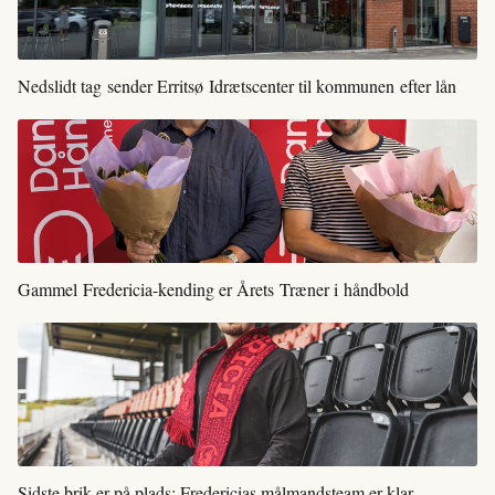
Nedslidt tag sender Erritsø Idrætscenter til kommunen efter lån
Gammel Fredericia-kending er Årets Træner i håndbold
Sidste brik er på plads: Fredericias målmandsteam er klar