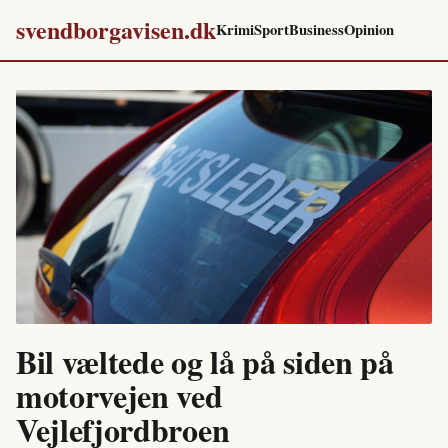
svendborgavisen.dk
Krimi
Sport
Business
Opinion
Bil væltede og lå på siden på
motorvejen ved
Vejlefjordbroen