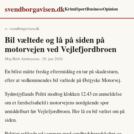
svendborgavisen.dk
Krimi
Sport
Business
Opinion
← svendborgavisen.dk
Bil væltede og lå på siden på
motorvejen ved Vejlefjordbroen
Maj-Britt Andreassen · 20. jun 2026
En bilist måtte fredag eftermiddag en tur på skadestuen,
efter at vedkommendes bil væltede på Østjyske Motorvej.
Sydøstjyllands Politi modtog klokken 12.43 en anmeldelse
om et færdselsuheld i motorvejens nordgående spor
umiddelbart før Vejlefjordbroen. Her lå en bil væltet om på
siden.
Politiet rykkede ud sammen med sundhedsberedskabet og