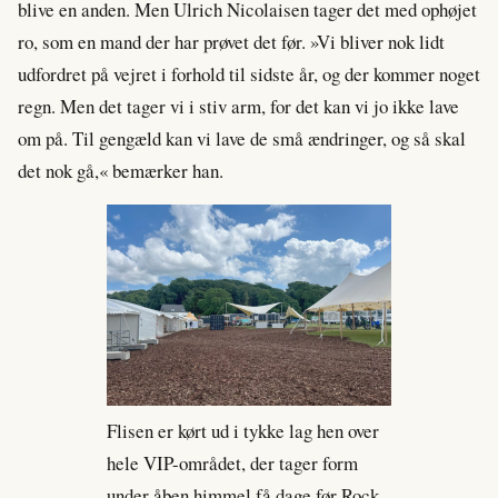
blive en anden. Men Ulrich Nicolaisen tager det med ophøjet
ro, som en mand der har prøvet det før. »Vi bliver nok lidt
udfordret på vejret i forhold til sidste år, og der kommer noget
regn. Men det tager vi i stiv arm, for det kan vi jo ikke lave
om på. Til gengæld kan vi lave de små ændringer, og så skal
det nok gå,« bemærker han.
Flisen er kørt ud i tykke lag hen over
hele VIP-området, der tager form
under åben himmel få dage før Rock