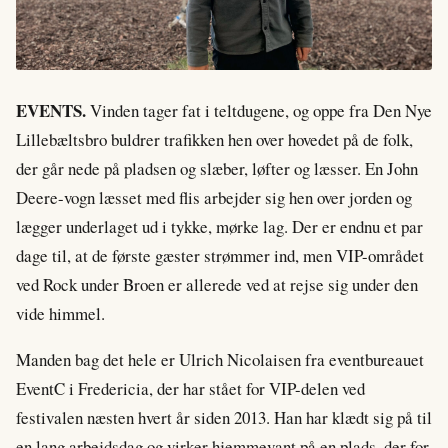
EVENTS.
Vinden tager fat i teltdugene, og oppe fra Den Nye
Lillebæltsbro buldrer trafikken hen over hovedet på de folk,
der går nede på pladsen og slæber, løfter og læsser. En John
Deere-vogn læsset med flis arbejder sig hen over jorden og
lægger underlaget ud i tykke, mørke lag. Der er endnu et par
dage til, at de første gæster strømmer ind, men VIP-området
ved Rock under Broen er allerede ved at rejse sig under den
vide himmel.
Manden bag det hele er Ulrich Nicolaisen fra eventbureauet
EventC i Fredericia, der har stået for VIP-delen ved
festivalen næsten hvert år siden 2013. Han har klædt sig på til
en lang arbejdsdag og virker hjemmevant på en plads, der for