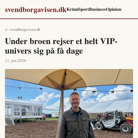
svendborgavisen.dk
Krimi
Sport
Business
Opinion
← svendborgavisen.dk
Under broen rejser et helt VIP-
univers sig på få dage
11. jun 2026