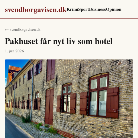
svendborgavisen.dk
Krimi
Sport
Business
Opinion
← svendborgavisen.dk
Pakhuset får nyt liv som hotel
1. jun 2026