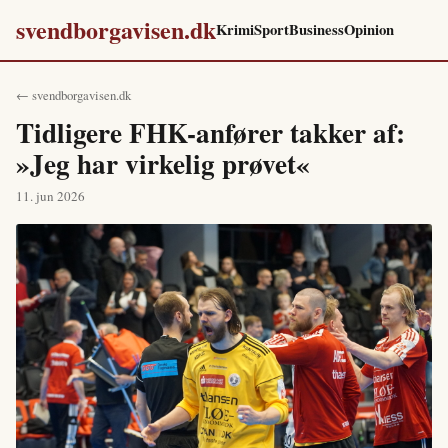
svendborgavisen.dk
Krimi
Sport
Business
Opinion
← svendborgavisen.dk
Tidligere FHK-anfører takker af:
»Jeg har virkelig prøvet«
11. jun 2026