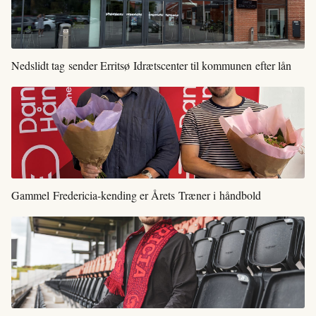
Nedslidt tag sender Erritsø Idrætscenter til kommunen efter lån
Gammel Fredericia-kending er Årets Træner i håndbold