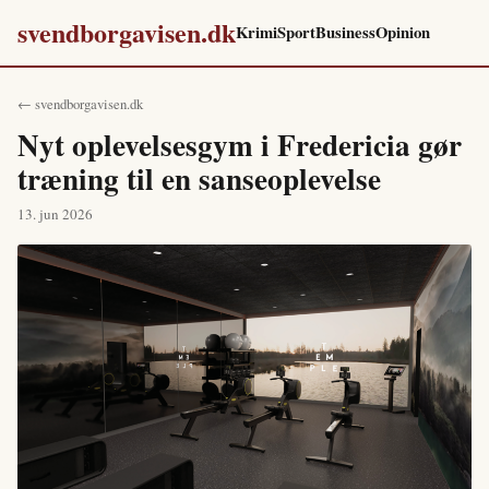
svendborgavisen.dk
Krimi
Sport
Business
Opinion
← svendborgavisen.dk
Nyt oplevelsesgym i Fredericia gør
træning til en sanseoplevelse
13. jun 2026