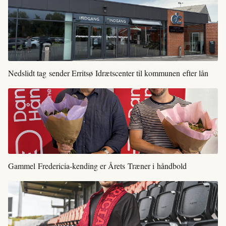
Nedslidt tag sender Erritsø Idrætscenter til kommunen efter lån
Gammel Fredericia-kending er Årets Træner i håndbold