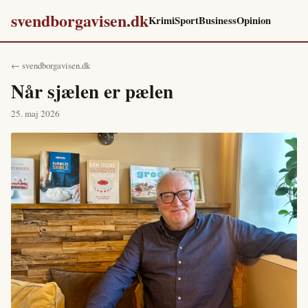
svendborgavisen.dk
Krimi
Sport
Business
Opinion
← svendborgavisen.dk
Når sjælen er pælen
25. maj 2026