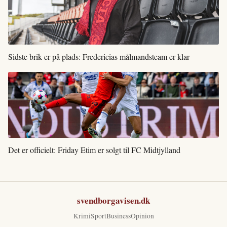
Sidste brik er på plads: Fredericias målmandsteam er klar
Det er officielt: Friday Etim er solgt til FC Midtjylland
svendborgavisen.dk
Krimi
Sport
Business
Opinion