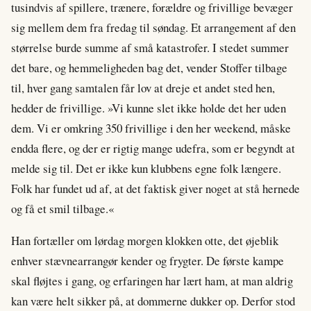
tusindvis af spillere, trænere, forældre og frivillige bevæger
sig mellem dem fra fredag til søndag. Et arrangement af den
størrelse burde summe af små katastrofer. I stedet summer
det bare, og hemmeligheden bag det, vender Stoffer tilbage
til, hver gang samtalen får lov at dreje et andet sted hen,
hedder de frivillige. »Vi kunne slet ikke holde det her uden
dem. Vi er omkring 350 frivillige i den her weekend, måske
endda flere, og der er rigtig mange udefra, som er begyndt at
melde sig til. Det er ikke kun klubbens egne folk længere.
Folk har fundet ud af, at det faktisk giver noget at stå hernede
og få et smil tilbage.«
Han fortæller om lørdag morgen klokken otte, det øjeblik
enhver stævnearrangør kender og frygter. De første kampe
skal fløjtes i gang, og erfaringen har lært ham, at man aldrig
kan være helt sikker på, at dommerne dukker op. Derfor stod