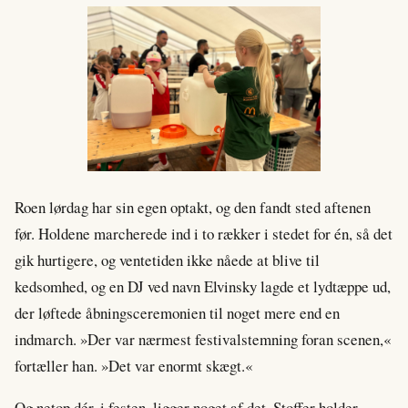
Roen lørdag har sin egen optakt, og den fandt sted aftenen
før. Holdene marcherede ind i to rækker i stedet for én, så det
gik hurtigere, og ventetiden ikke nåede at blive til
kedsomhed, og en DJ ved navn Elvinsky lagde et lydtæppe ud,
der løftede åbningsceremonien til noget mere end en
indmarch. »Der var nærmest festivalstemning foran scenen,«
fortæller han. »Det var enormt skægt.«
Og netop dér, i festen, ligger noget af det, Stoffer holder