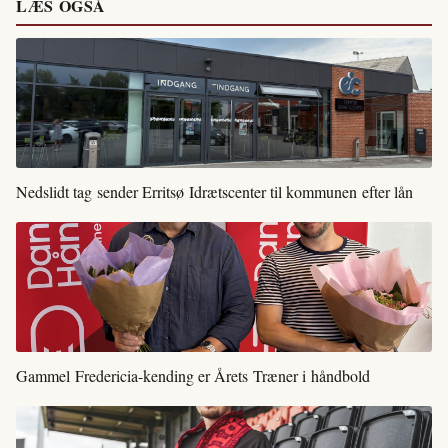
LÆS OGSÅ
Nedslidt tag sender Erritsø Idrætscenter til kommunen efter lån
Gammel Fredericia-kending er Årets Træner i håndbold