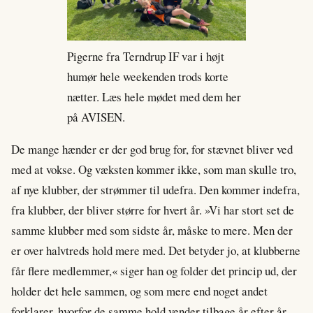
Pigerne fra Terndrup IF var i højt
humør hele weekenden trods korte
nætter. Læs hele mødet med dem her
på AVISEN.
De mange hænder er der god brug for, for stævnet bliver ved
med at vokse. Og væksten kommer ikke, som man skulle tro,
af nye klubber, der strømmer til udefra. Den kommer indefra,
fra klubber, der bliver større for hvert år. »Vi har stort set de
samme klubber med som sidste år, måske to mere. Men der
er over halvtreds hold mere med. Det betyder jo, at klubberne
får flere medlemmer,« siger han og folder det princip ud, der
holder det hele sammen, og som mere end noget andet
forklarer, hvorfor de samme hold vender tilbage år efter år.