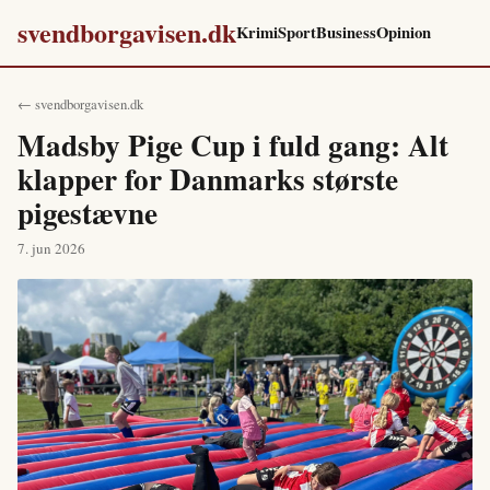
svendborgavisen.dk
Krimi
Sport
Business
Opinion
← svendborgavisen.dk
Madsby Pige Cup i fuld gang: Alt
klapper for Danmarks største
pigestævne
7. jun 2026