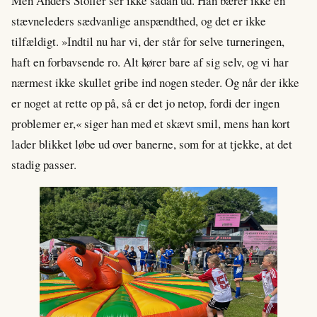
Men Anders Stoffer ser ikke sådan ud. Han bærer ikke en
stævneleders sædvanlige anspændthed, og det er ikke
tilfældigt. »Indtil nu har vi, der står for selve turneringen,
haft en forbavsende ro. Alt kører bare af sig selv, og vi har
nærmest ikke skullet gribe ind nogen steder. Og når der ikke
er noget at rette op på, så er det jo netop, fordi der ingen
problemer er,« siger han med et skævt smil, mens han kort
lader blikket løbe ud over banerne, som for at tjekke, at det
stadig passer.