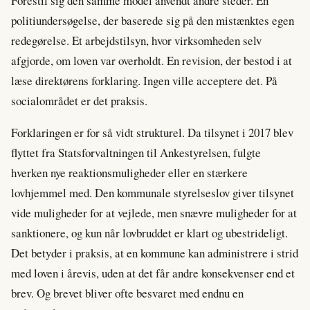
Forestil sig den samme model anvendt andre steder. En
politiundersøgelse, der baserede sig på den mistænktes egen
redegørelse. Et arbejdstilsyn, hvor virksomheden selv
afgjorde, om loven var overholdt. En revision, der bestod i at
læse direktørens forklaring. Ingen ville acceptere det. På
socialområdet er det praksis.
Forklaringen er for så vidt strukturel. Da tilsynet i 2017 blev
flyttet fra Statsforvaltningen til Ankestyrelsen, fulgte
hverken nye reaktionsmuligheder eller en stærkere
lovhjemmel med. Den kommunale styrelseslov giver tilsynet
vide muligheder for at vejlede, men snævre muligheder for at
sanktionere, og kun når lovbruddet er klart og ubestrideligt.
Det betyder i praksis, at en kommune kan administrere i strid
med loven i årevis, uden at det får andre konsekvenser end et
brev. Og brevet bliver ofte besvaret med endnu en