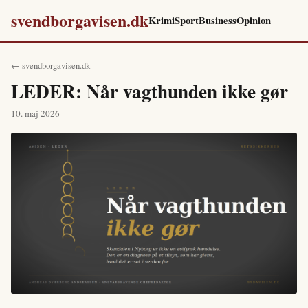
svendborgavisen.dk
Krimi
Sport
Business
Opinion
← svendborgavisen.dk
LEDER: Når vagthunden ikke gør
10. maj 2026