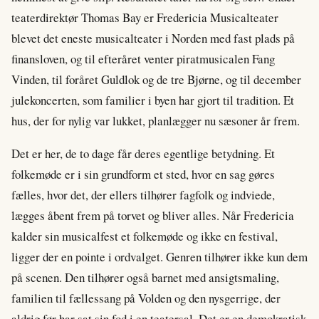
teaterdirektør Thomas Bay er Fredericia Musicalteater
blevet det eneste musicalteater i Norden med fast plads på
finansloven, og til efteråret venter piratmusicalen Fang
Vinden, til foråret Guldlok og de tre Bjørne, og til december
julekoncerten, som familier i byen har gjort til tradition. Et
hus, der for nylig var lukket, planlægger nu sæsoner år frem.
Det er her, de to dage får deres egentlige betydning. Et
folkemøde er i sin grundform et sted, hvor en sag gøres
fælles, hvor det, der ellers tilhører fagfolk og indviede,
lægges åbent frem på torvet og bliver alles. Når Fredericia
kalder sin musicalfest et folkemøde og ikke en festival,
ligger der en pointe i ordvalget. Genren tilhører ikke kun dem
på scenen. Den tilhører også barnet med ansigtsmaling,
familien til fællessang på Volden og den nysgerrige, der
aldrig før har sat sin fod i en teatersal. Det er en demokratisk