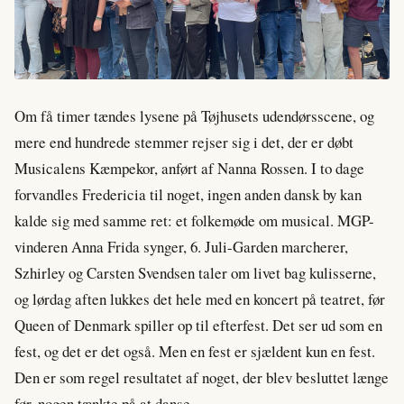
Om få timer tændes lysene på Tøjhusets udendørsscene, og
mere end hundrede stemmer rejser sig i det, der er døbt
Musicalens Kæmpekor, anført af Nanna Rossen. I to dage
forvandles Fredericia til noget, ingen anden dansk by kan
kalde sig med samme ret: et folkemøde om musical. MGP-
vinderen Anna Frida synger, 6. Juli-Garden marcherer,
Szhirley og Carsten Svendsen taler om livet bag kulisserne,
og lørdag aften lukkes det hele med en koncert på teatret, før
Queen of Denmark spiller op til efterfest. Det ser ud som en
fest, og det er det også. Men en fest er sjældent kun en fest.
Den er som regel resultatet af noget, der blev besluttet længe
før, nogen tænkte på at danse.