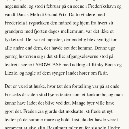
nogensinde, og stod i februar på en scene i Frederikshavn og
vandt Dansk Melodi Grand Prix. Da to vindere med
Fredericia i rygsækken den måned tog hjem fra hvert sit
grandprix med fjorten dages mellemrum, var det ikke et
lykketræf. Det var et mønster, der endelig blev synligt for
alle andre end dem, der havde set det komme. Denne uge
gentog historien sig i det stille: afgangseleverne stod på
teatrets scene i SHOWCASE med uddrag af Kinky Boots og
Lizzie, og nogle af dem synger landet hører om få år.
Det er værd at huske, hvor tæt den fortælling var på at ende.
For seks år siden stod byens teater som et konkursbo, og man
kunne have ladet det blive ved det. Mange byer ville have
gjort det. Fredericia gjorde det modsatte, stiftede et nyt
teater på de samme mure og holdt fast, da det havde været
nemmest at give slip. Resultatet taler nu for sig selv. Under