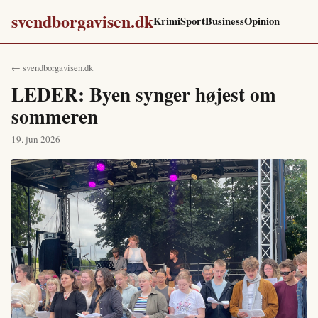
svendborgavisen.dk
Krimi
Sport
Business
Opinion
← svendborgavisen.dk
LEDER: Byen synger højest om
sommeren
19. jun 2026