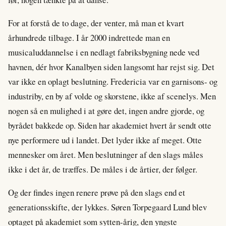
For at forstå de to dage, der venter, må man et kvart
århundrede tilbage. I år 2000 indrettede man en
musicaluddannelse i en nedlagt fabriksbygning nede ved
havnen, dér hvor Kanalbyen siden langsomt har rejst sig. Det
var ikke en oplagt beslutning. Fredericia var en garnisons- og
industriby, en by af volde og skorstene, ikke af scenelys. Men
nogen så en mulighed i at gøre det, ingen andre gjorde, og
byrådet bakkede op. Siden har akademiet hvert år sendt otte
nye performere ud i landet. Det lyder ikke af meget. Otte
mennesker om året. Men beslutninger af den slags måles
ikke i det år, de træffes. De måles i de årtier, der følger.
Og der findes ingen renere prøve på den slags end et
generationsskifte, der lykkes. Søren Torpegaard Lund blev
optaget på akademiet som sytten-årig, den yngste