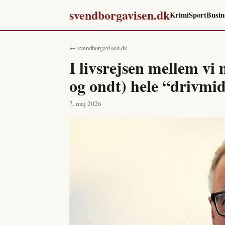
svendborgavisen.dk
Krimi
Sport
Busin
← svendborgavisen.dk
I livsrejsen mellem vi 
og ondt) hele “drivmidl
7. maj 2026