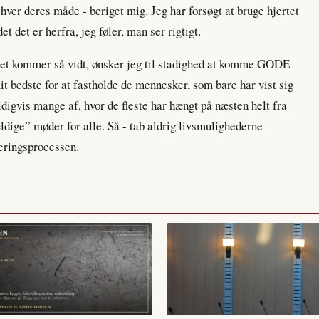
hver deres måde - beriget mig. Jeg har forsøgt at bruge hjertet
t det er herfra, jeg føler, man ser rigtigt.
en det kommer så vidt, ønsker jeg til stadighed at komme GODE
bedste for at fastholde de mennesker, som bare har vist sig
ldigvis mange af, hvor de fleste har hængt på næsten helt fra
ldige” møder for alle. Så - tab aldrig livsmulighederne
eringsprocessen.