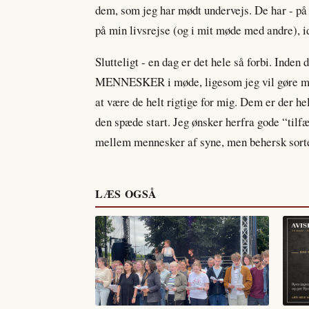
dem, som jeg har mødt undervejs. De har - på 
på min livsrejse (og i mit møde med andre), ide
Slutteligt - en dag er det hele så forbi. Ind
MENNESKER i møde, ligesom jeg vil gøre mit 
at være de helt rigtige for mig. Dem er der he
den spæde start. Jeg ønsker herfra gode “tilfæ
mellem mennesker af syne, men behersk sort
LÆS OGSÅ