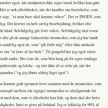
 mærker også, når modparten ikke tager imod, hvilket kan gøre
 Det er nok allerhårdest, når det handler om forelskelse, som
t at sige, “at man bare skal komme videre”. Der er INGEN, som
ag. Det kræver en helt særlig bearbejdning, hvilket ofte
de hånd. Selvfølgelig går livet videre. Selvfølgelig skal troen
er ofte på de mange fantastiske mennesker, som jeg har mødt
 sandelig også de, som “gik forbi mig” eller ikke ønskede
er om “at lære af det hele”. Til gengæld har jeg også været
landt andre. Her især de, som blot hang på for egen vindings
pulerende og falske - og slet ikke til at stole på, når det
espanden (“og jeg åbner aldrig låget igen”).
or at komme godt igennem livet sammen med de mennesker, som
te samspil mellem (de rigtige) mennesker er altafgørende for
 med dem, som vi allerbedst kan lide, og dem skal der helst
ældigheder. Intet er givet på forhånd. Jeg er lykkelig for 90% af