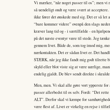
Vi mærker, “når noget passer til os”; men vi
så uendeligt ondt og være svært at acceptere.
ikke fører det ønskede med sig. Det er så le
“bare kommer videre” ovenpå den slags nederl
kræver lang tid og - i særtilfælde - en hjælpen
på det næste eventyr være til stede. Jeg tænk
gennem livet. Både de, som tog imod mig, men
nærkontakten. Det er sådan livet er. Det handl
STÆRK, når jeg ikke fandt mig godt tilrette b
skyld eller blot viste sig at være uærlige, mani
endelig gjaldt. De blev sendt direkte i skrald
Men, men. Vi skal alle gøre vort ypperste f
passer allerbedst til os selv. Fordi: “Det ret
ALT”. Derfor skal vi kæmpe for samhørigheden
være flest af. Livet er virkelig en rejse i tilf