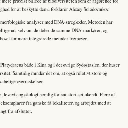
gt mere præcist billede af biodiversiteten som er afgørende for
ghed for at beskytte den«, forklarer Alexey Solodovnikov.
ke morfologiske analyser med DNA-stregkoder. Metoden har
rskellige ud, selv om de deler de samme DNA-markører, og
ehovet for mere integrerede metoder fremover.
 Platydracus både i Kina og i det øvrige Sydøstasien, der huser
rsitet. Samtidig minder det om, at også relativt store og
abelige overraskelser.
 levevis og økologi nemlig fortsat stort set ukendt. Flere af
f eksemplarer fra ganske få lokaliteter, og arbejdet med at
gt fra afsluttet.