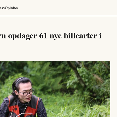
ess
Opinion
 opdager 61 nye billearter i