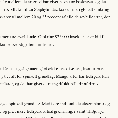
ælg mellem de arter, vi har givet navne og beskrevet, og det
n for rovbillefamilien Staphylinidae kender man globalt omkring
svarer til mellem 20 og 25 procent af alle de rovbillearter, der
u mere overvældende. Omkring 925.000 insektarter er hidtil
kunne overstige fem millioner.
ten. De har også gennemgået ældre beskrivelser, hvor arter er
 på et alt for spinkelt grundlag. Mange arter har tidligere kun
mplarer, og det har givet et mangelfuldt billede af deres
meget spinkelt grundlag. Med flere indsamlede eksemplarer og
 og præcisere tidligere artsafgrænsninger samt tilføje nye