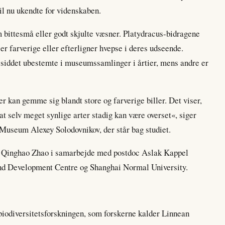
il nu ukendte for videnskaben.
m bittesmå eller godt skjulte væsner. Platydracus-bidragene
er farverige eller efterligner hvepse i deres udseende.
r siddet ubestemte i museumssamlinger i årtier, mens andre er
r kan gemme sig blandt store og farverige biller. Det viser,
 at selv meget synlige arter stadig kan være overset«, siger
 Museum Alexey Solodovnikov, der står bag studiet.
de Qinghao Zhao i samarbejde med postdoc Aslak Kappel
nd Development Centre og Shanghai Normal University.
biodiversitetsforskningen, som forskerne kalder Linnean