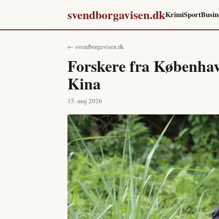
svendborgavisen.dk
Krimi
Sport
Busin
← svendborgavisen.dk
Forskere fra København
Kina
15. maj 2026