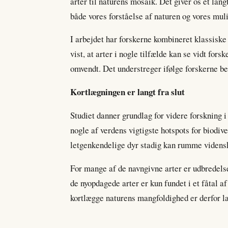
arter til naturens mosaik. Det giver os et lan
både vores forståelse af naturen og vores muli
I arbejdet har forskerne kombineret klassis
vist, at arter i nogle tilfælde kan se vidt fo
omvendt. Det understreger ifølge forskerne b
Kortlægningen er langt fra slut
Studiet danner grundlag for videre forskning i
nogle af verdens vigtigste hotspots for biodive
letgenkendelige dyr stadig kan rumme vidensk
For mange af de navngivne arter er udbredelse,
de nyopdagede arter er kun fundet i et fåtal a
kortlægge naturens mangfoldighed er derfor lan