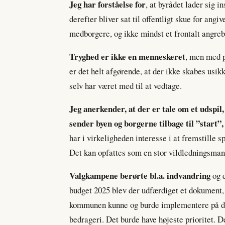
Jeg har forståelse for
, at byrådet lader sig i
derefter bliver sat til offentligt skue for angi
medborgere, og ikke mindst et frontalt angreb
Tryghed er ikke en menneskeret
, men med p
er det helt afgørende, at der ikke skabes usi
selv har været med til at vedtage.
Jeg anerkender, at der er tale om et udspil
sender byen og borgerne tilbage til ”start”,
har i virkeligheden interesse i at fremstille s
Det kan opfattes som en stor vildledningsman
Valgkampene berørte bl.a. indvandring
og d
budget 2025 blev der udfærdiget et dokument,
kommunen kunne og burde implementere på det
bedrageri. Det burde have højeste prioritet. D