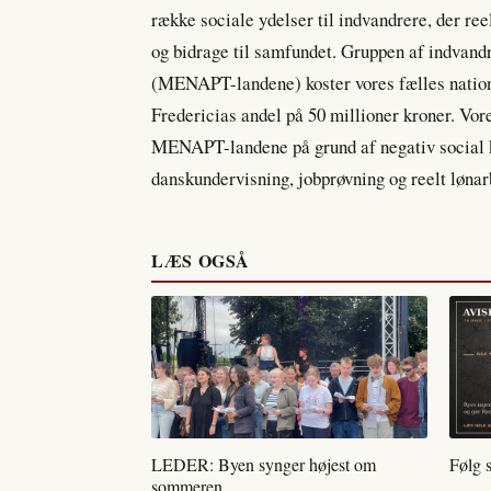
række sociale ydelser til indvandrere, der reel
og bidrage til samfundet. Gruppen af indvand
(MENAPT-landene) koster vores fælles nation
Fredericias andel på 50 millioner kroner. Vore
MENAPT-landene på grund af negativ social ko
danskundervisning, jobprøvning og reelt lønar
LÆS OGSÅ
LEDER: Byen synger højest om
Følg 
sommeren