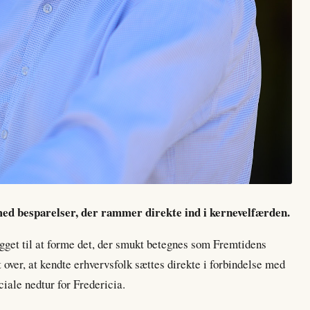
med besparelser, der rammer direkte ind i kernevelfærden.
get til at forme det, der smukt betegnes som Fremtidens
t over, at kendte erhvervsfolk sættes direkte i forbindelse med
iale nedtur for Fredericia.