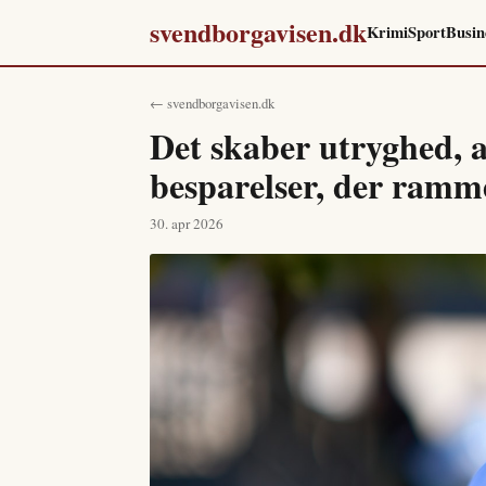
svendborgavisen.dk
Krimi
Sport
Busin
← svendborgavisen.dk
Det skaber utryghed, 
besparelser, der ramme
30. apr 2026