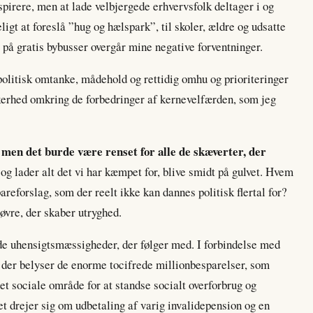
nspirere, men at lade velbjergede erhvervsfolk deltager i og
veligt at foreslå ”hug og hælspark”, til skoler, ældre og udsatte
 på gratis bybusser overgår mine negative forventninger.
olitisk omtanke, mådehold og rettidig omhu og prioriteringer
kkerhed omkring de forbedringer af kernevelfærden, som jeg
, men det burde være renset for alle de skæverter, der
og lader alt det vi har kæmpet for, blive smidt på gulvet. Hvem
pareforslag, som der reelt ikke kan dannes politisk flertal for?
øvre, der skaber utryghed.
e uhensigtsmæssigheder, der følger med. I forbindelse med
 der belyser de enorme tocifrede millionbesparelser, som
 sociale område for at standse socialt overforbrug og
et drejer sig om udbetaling af varig invalidepension og en