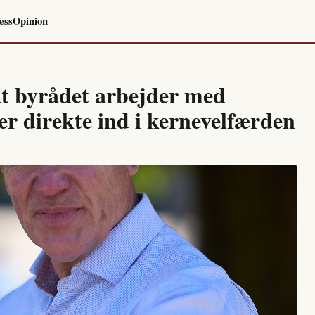
ess
Opinion
at byrådet arbejder med
r direkte ind i kernevelfærden