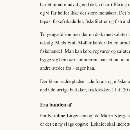
har et mindre udvalg end det, vi har i Båring 
og vi får heller ikke det store menukort. Det 
tapas, fiskefrikadeller, fiskefiletter og fish an
Til gengæld kommer der en disk med salater og
udsalg. Mads Emil Møller kalder det en utradi
fiskehandel. Man kan købe røgvarer og salate
hygge sig hen over sommeren, uanset om man 
andre steder fra,« siger han.
Der bliver siddepladser ude foran, og måske o
end i de øvrige butikker, fra klokken 11 til 2
Fra bunden af
For Karoline Jørgensen og Ida Marie Kjergaar
er det en ny slags opgave. Lokalet skal indret