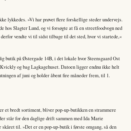
ke lykkedes. »Vi har prøvet flere forskellige steder undervejs.
e hos Slagter Lund, og vi forsøgte at få en streetfoodvogn ned
rfor vendte vi til sidst tilbage til det sted, hvor vi startede,«
dig butik på Østergade 14B, i det lokale hvor Steensgaard Ost
or Kvickly og bag Lagkagehuset. Datoen ligger endnu ikke helt
lutningen af juni og holder åbent fire måneder frem, til 1.
er et bredt sortiment, bliver pop-up-butikken en strammere
 der står for den daglige drift sammen med Ida Marie
r skåret til. »Det er en pop-up-butik i første omgang, så den