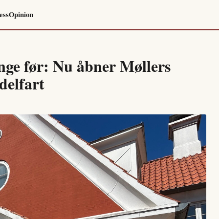
ess
Opinion
ange før: Nu åbner Møllers
delfart