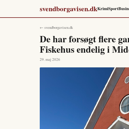
svendborgavisen.dk
Krimi
Sport
Busin
← svendborgavisen.dk
De har forsøgt flere g
Fiskehus endelig i Mid
29. maj 2026