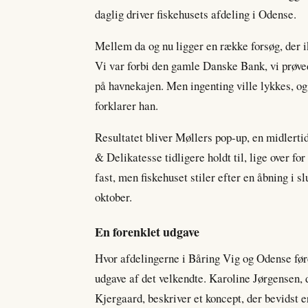
daglig driver fiskehusets afdeling i Odense.
Mellem da og nu ligger en række forsøg, der ik
Vi var forbi den gamle Danske Bank, vi prøved
på havnekajen. Men ingenting ville lykkes, og de
forklarer han.
Resultatet bliver Møllers pop-up, en midlerti
& Delikatesse tidligere holdt til, lige over f
fast, men fiskehuset stiler efter en åbning i s
oktober.
En forenklet udgave
Hvor afdelingerne i Båring Vig og Odense før
udgave af det velkendte. Karoline Jørgensen,
Kjergaard, beskriver et koncept, der bevidst e