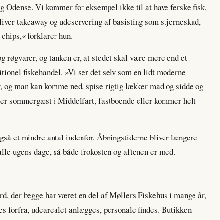
og Odense. Vi kommer for eksempel ikke til at have ferske fisk,
bliver takeaway og udeservering af basisting som stjerneskud,
d chips,« forklarer hun.
 røgvarer, og tanken er, at stedet skal være mere end et
tionel fiskehandel. »Vi ser det selv som en lidt moderne
r, og man kan komme ned, spise rigtig lækker mad og sidde og
er sommergæst i Middelfart, fastboende eller kommer helt
gså et mindre antal indenfor. Åbningstiderne bliver længere
0 alle ugens dage, så både frokosten og aftenen er med.
d, der begge har været en del af Møllers Fiskehus i mange år,
tes forfra, udearealet anlægges, personale findes. Butikken