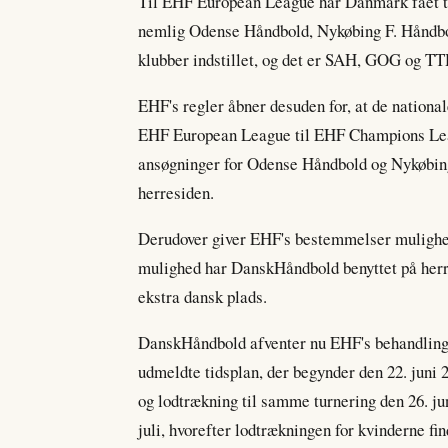
Til EHF European League har Danmark fået tilde
nemlig Odense Håndbold, Nykøbing F. Håndbol
klubber indstillet, og det er SAH, GOG og TT
EHF's regler åbner desuden for, at de national
EHF European League til EHF Champions Lea
ansøgninger for Odense Håndbold og Nykøbi
herresiden.
Derudover giver EHF's bestemmelser mulighed
mulighed har DanskHåndbold benyttet på herre
ekstra dansk plads.
DanskHåndbold afventer nu EHF's behandling 
udmeldte tidsplan, der begynder den 22. jun
og lodtrækning til samme turnering den 26. j
juli, hvorefter lodtrækningen for kvinderne find