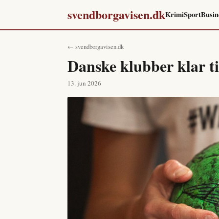
svendborgavisen.dk
Krimi
Sport
Busin
← svendborgavisen.dk
Danske klubber klar t
13. jun 2026