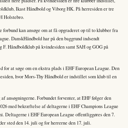
lt flere pladser. På kvindesiden er fire klubber indstillet,
dklub, Ikast Håndbold og Viborg HK. På herresiden er tre
H Holstebro.
e forbund kan ansøge om at få opgraderet op til to klubber fra
gue. DanskHåndbold har på den baggrund indsendt
ng F. Håndboldklub på kvindesiden samt SAH og GOG på
 for at søge om en ekstra plads i EHF European League. Den
siden, hvor Mors-Thy Håndbold er indstillet som klub til en
af ansøgningerne. Forbundet forventer, at EHF følger den
i 2026 med bekræftelse af deltagerne i EHF Champions League
uni. Deltagerne i EHF European League offentliggøres den 7.
er sted den 14. juli og for herrerne den 17. juli.