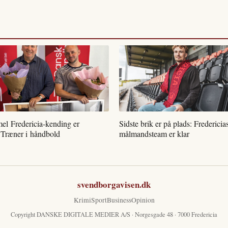
l Fredericia-kending er
Sidste brik er på plads: Fredericia
 Træner i håndbold
målmandsteam er klar
svendborgavisen.dk
Krimi
Sport
Business
Opinion
Copyright DANSKE DIGITALE MEDIER A/S · Norgesgade 48 · 7000 Fredericia