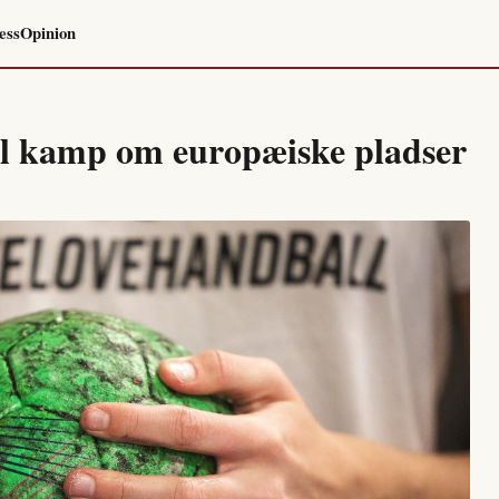
ess
Opinion
il kamp om europæiske pladser