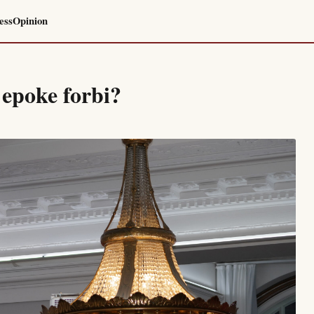
ess
Opinion
 epoke forbi?