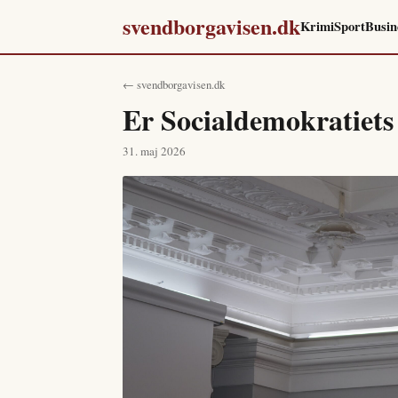
svendborgavisen.dk
Krimi
Sport
Busin
← svendborgavisen.dk
Er Socialdemokratiets
31. maj 2026